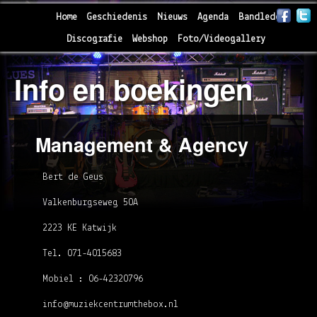
Home
Geschiedenis
Nieuws
Agenda
Bandleden
Discografie
Webshop
Foto/Videogallery
Info en boekingen
Management & Agency
Bert de Geus
Valkenburgseweg 50A
2223 KE Katwijk
Tel. 071-4015683
Mobiel : 06-42320796
info@muziekcentrumthebox.nl