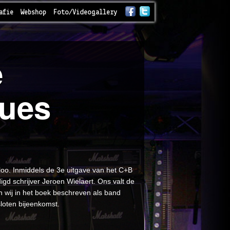
afie
Webshop
Foto/Videogallery
e
lues
loo. Inmiddels de 3e uitgave van het C+B
gd schrijver Jeroen Wielaert. Ons valt de
n wij in het boek beschreven als band
loten bijeenkomst.